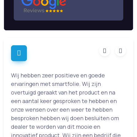
.
Wij hebben zeer positieve en goede
W
kt
ervaringen met smartfolie. Wij zijn
e
overtuigd geraakt van het product en na
A
een aantal keer gesproken te hebben en
e
onze wensen over een weer te hebben
m
besproken hebben wij doen besluiten om
k
dealer te worden van dit mooie en
t
innovatief product. Wij zijn een bedrijf die